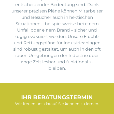
entscheidender Bedeutung sind. Dank
unserer präzisen Pläne können Mitarbeiter
und Besucher auch in hektischen
Situationen – beispielsweise bei einem
Unfall oder einem Brand – sicher und
zügig evakuiert werden. Unsere Flucht-
und Rettungspläne für Industrieanlagen
sind robust gestaltet, um auch in den oft
rauen Umgebungen der Industrie über
lange Zeit lesbar und funktional zu
bleiben.
IHR BERATUNGSTERMIN
Wir freuen uns darauf, Sie kennen zu lernen.