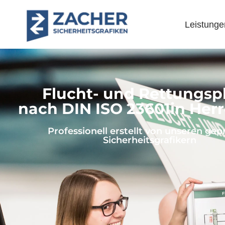
Leistunge
Flucht- und Rettungsp
nach DIN ISO 23601in Her
Professionell erstellt von unseren gep
Sicherheitsgrafikern