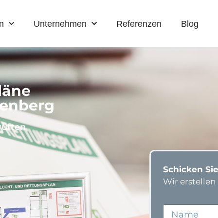
n
Unternehmen
Referenzen
Blog
läne
renberg
rüften
Schicken Sie
Wir erstelle