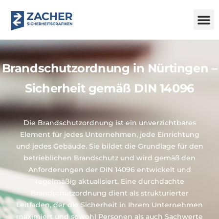
Brandschutzordnung in Nürtingen –
Sicherheit gemäß DIN 14096
Die Brandschutzordnung ist ein unverzichtbares
Element für jedes Unternehmen, jede Einrichtung
und jedes Gebäude. Sie bildet die Grundlage für den
betrieblichen Brandschutz und wird gemäß den
Anforderungen der DIN 14096 entwickelt und
regelmäßig aktualisiert. Eine durchdachte
Brandschutzordnung dient als strukturierter
Leitfaden, der die Sicherheit in Ihrem Unternehmen
maximiert und sowohl Personen als auch Sachwerte